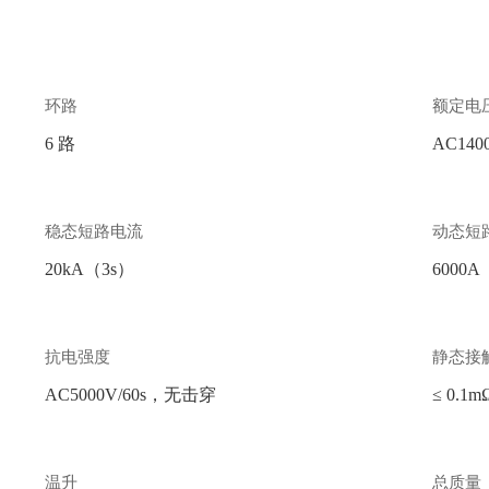
环路
额定电
6 路
AC140
稳态短路电流
动态短
20kA（3s）
6000A
抗电强度
静态接
AC5000V/60s，无击穿
≤ 0.1m
温升
总质量