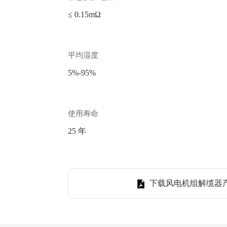
≤ 0.15mΩ
平均湿度
5%-95%
使用寿命
25 年
下载风电机组解缆器