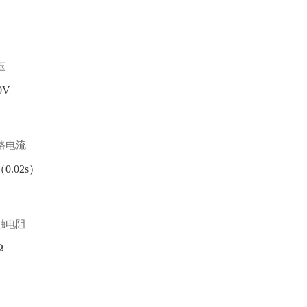
压
0V
路电流
（0.02s）
触电阻
Ω