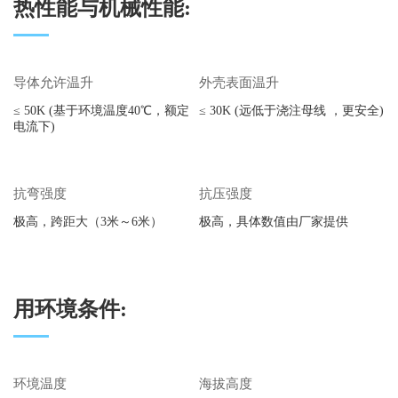
热性能与机械性能:
导体允许温升
外壳表面温升
≤ 50K (基于环境温度40℃，额定
≤ 30K (远低于浇注母线 ，更安全)
电流下)
抗弯强度
抗压强度
极高，跨距大（3米～6米）
极高，具体数值由厂家提供
用环境条件:
环境温度
海拔高度