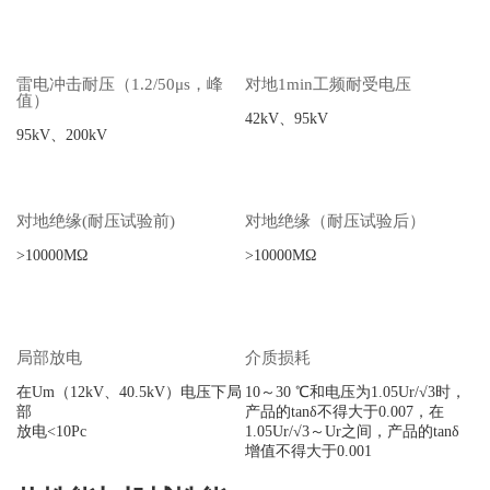
雷电冲击耐压（1.2/50μs，峰
对地1min工频耐受电压
值）
42kV、95kV
95kV、200kV
对地绝缘(耐压试验前)
对地绝缘（耐压试验后）
>10000MΩ
>10000MΩ
局部放电
介质损耗
在Um（12kV、40.5kV）电压下局
10～30 ℃和电压为1.05Ur/√3时，
部
产品的tanδ不得大于0.007，在
放电<10Pc
1.05Ur/√3～Ur之间，产品的tanδ
增值不得大于0.001